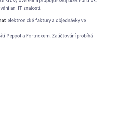
ďte kroky ověření a propojte svůj účet Fortnox.
ání ani IT znalosti.
mat
elektronické faktury a objednávky ve
 sítí Peppol a Fortnoxem. Zaúčtování probíhá