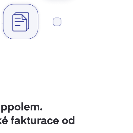
Peppolem.
ké fakturace od