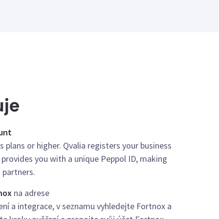
uje
ount
s plans or higher. Qvalia registers your business
provides you with a unique Peppol ID, making
 partners.
tnox
na adrese
ení a integrace, v seznamu vyhledejte Fortnox a