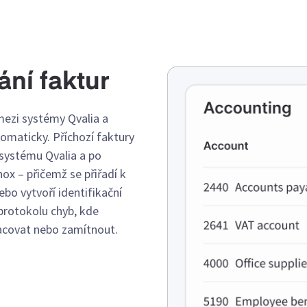
ní faktur
mezi systémy Qvalia a
omaticky. Příchozí faktury
systému Qvalia a po
ox – přičemž se přiřadí k
bo vytvoří identifikační
 protokolu chyb, kde
acovat nebo zamítnout.