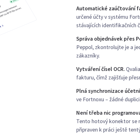
Automatické zaúčtování f
určené účty v systému Fortn
stávajících identifikačních 
Správa objednávek přes P
Peppol, zkontrolujte je a j
zákazníky.
Vytváření čísel OCR.
Qvalia
fakturu, čímž zajišťuje přes
Plná synchronizace účetni
ve Fortnoxu – žádné duplic
Není třeba nic programov
Tento hotový konektor se 
připraven k práci ještě tent