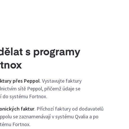
dělat s programy
rtnox
aktury přes Peppol
. Vystavujte faktury
ictvím sítě Peppol, přičemž údaje se
í do systému Fortnox.
ronických faktur
. Příchozí faktury od dodavatelů
ppolu se zaznamenávají v systému Qvalia a po
ystému Fortnox.