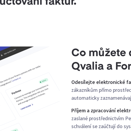
čtování faktur.
Co můžete 
Qvalia a Fo
Odesílejte elektronické f
zákazníkům přímo prostředn
automaticky zaznamenávaj
Příjem a zpracování elekt
zaslané prostřednictvím Pe
schválení se zaúčtují do s