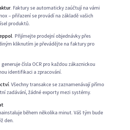
aktur
. Faktury se automaticky zaúčtují na vámi
ox – přiřazení se provádí na základě vašich
čísel produktů.
eppol
. Přijímejte prodejní objednávky přes
ediným kliknutím je převádějte na faktury pro
 generuje čísla OCR pro každou zákaznickou
nou identifikaci a zpracování.
ctví
. Všechny transakce se zaznamenávají přímo
itní zadávání, žádné exporty mezi systémy.
at
nainstaluje během několika minut. Váš tým bude
ýž den.