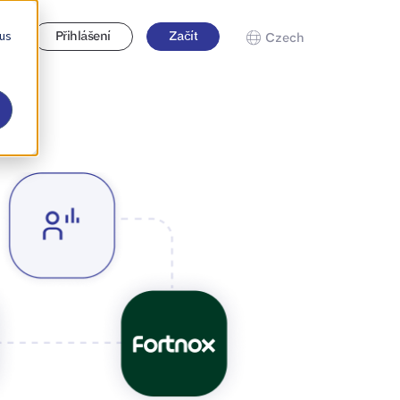
 us
Přihlášení
Začít
Czech