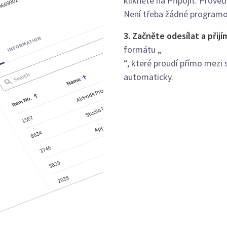
klikněte na Připojit. Prove
Není třeba žádné programov
3. Začněte odesílat a přijí
formátu „
“, které proudí přímo mezi
automaticky.