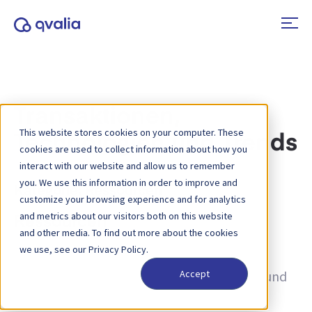
Transaktionen,
This website stores cookies on your computer. These
Technologien und Trends
cookies are used to collect information about how you
interact with our website and allow us to remember
you. We use this information in order to improve and
Kategorie:
Ressourcen
customize your browsing experience and for analytics
and metrics about our visitors both on this website
Ressourcen
and other media. To find out more about the cookies
we use, see our Privacy Policy.
Entdecken Sie unsere umfassende
Ressourcensammlung, die Expertenwissen und
Accept
Anleitungen zu einer Vielzahl von Themen