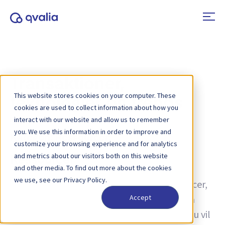
Transaktioner,
This website stores cookies on your computer. These
teknologier og trends
cookies are used to collect information about how you
interact with our website and allow us to remember
you. We use this information in order to improve and
Kategori:
Ressourcer:
customize your browsing experience and for analytics
and metrics about our visitors both on this website
Ressourcer
and other media. To find out more about the cookies
we use, see our Privacy Policy.
Oplev vores omfattende samling af ressourcer,
der tilbyder ekspertindsigt og vejledning på
Accept
tværs af en lang række emner. Uanset om du vil