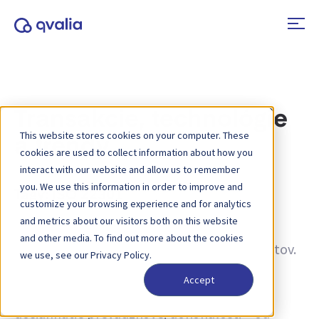
Transakcie, technológie
This website stores cookies on your computer. These
a trendy
cookies are used to collect information about how you
interact with our website and allow us to remember
you. We use this information in order to improve and
Tagy:
ISO 22301
customize your browsing experience and for analytics
and metrics about our visitors both on this website
Informácie o transakciách, technológiách a
and other media. To find out more about the cookies
trendoch a novinky o aktualizáciách produktov.
we use, see our Privacy Policy.
Získajte viac informácií o tom, ako zlepšiť
Accept
procesy a ako využiť transakčné údaje na
dosiahnutie prevádzkovej dokonalosti – od