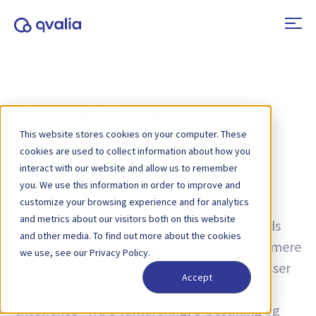
Transaktioner,
This website stores cookies on your computer. These
teknologier og trends
cookies are used to collect information about how you
interact with our website and allow us to remember
you. We use this information in order to improve and
Tag:
ISO 22301
customize your browsing experience and for analytics
and metrics about our visitors both on this website
Indsigt i transaktioner, teknologier og trends
and other media. To find out more about the cookies
samt nyheder om produktopdateringer. Få mere
we use, see our Privacy Policy.
at vide om, hvordan du kan forbedre processer
Accept
og bruge transaktionsdata til operationel
excellence - fra e-fakturering, e-bestilling og