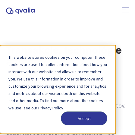
Transakcie, technológie
This website stores cookies on your computer. These
a trendy
cookies are used to collect information about how you
interact with our website and allow us to remember
you. We use this information in order to improve and
Tagy:
Kategorizácia
customize your browsing experience and for analytics
and metrics about our visitors both on this website
Informácie o transakciách, technológiách a
and other media. To find out more about the cookies
trendoch a novinky o aktualizáciách produktov.
we use, see our Privacy Policy.
Získajte viac informácií o tom, ako zlepšiť
Accept
procesy a ako využiť transakčné údaje na
dosiahnutie prevádzkovej dokonalosti – od