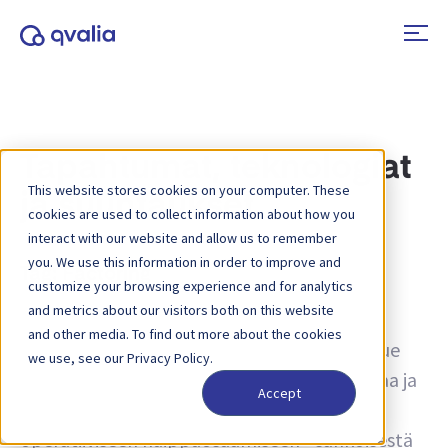
Tapahtumat, teknologiat
This website stores cookies on your computer. These
ja suuntaukset
cookies are used to collect information about how you
interact with our website and allow us to remember
you. We use this information in order to improve and
Tag:
Factoring
customize your browsing experience and for analytics
and metrics about our visitors both on this website
Näkemyksiä liiketoimista, teknologioista ja
and other media. To find out more about the cookies
trendeistä sekä uutisia tuotepäivityksistä. Lue
we use, see our Privacy Policy.
lisää siitä, miten prosesseja voidaan parantaa ja
Accept
miten transaktiotietoja voidaan käyttää
operatiiviseen huippuosaamiseen - sähköisestä