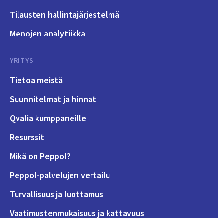
Tilausten hallintajärjestelmä
Menojen analytiikka
YRITYS
Tietoa meistä
Suunnitelmat ja hinnat
Qvalia kumppaneille
Resurssit
Mikä on Peppol?
Peppol-palvelujen vertailu
Turvallisuus ja luottamus
Vaatimustenmukaisuus ja kattavuus