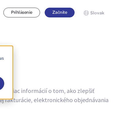
Prihlásenie
Začnite
Slovak
 us
te viac informácií o tom, ako zlepšiť
ej fakturácie, elektronického objednávania