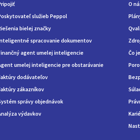
ripojiť
O ná
Poskytovateľ služieb Peppol
Plán
Riešenia bielej značky
Qval
Inteligentné spracovanie dokumentov
Zdro
Finančný agent umelej inteligencie
Čo j
Agent umelej inteligencie pre obstarávanie
Poro
Faktúry dodávateľov
Bezp
Faktúry zákazníkov
Súla
Systém správy objednávok
Práv
Analýza výdavkov
Kari
Nast