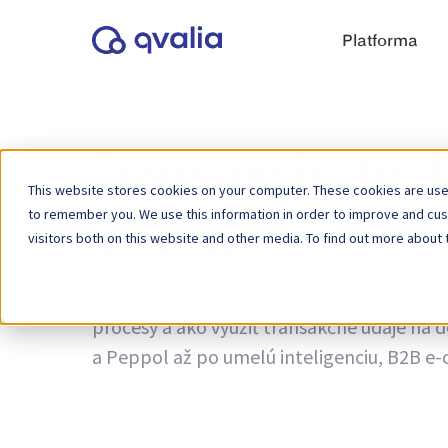
Platforma
Transakcie, tec
This website stores cookies on your computer. These cookies are used
to remember you. We use this information in order to improve and cu
visitors both on this website and other media. To find out more about 
Tagy:
Faktoring
Informácie o transakciách, technológiách a
procesy a ako využiť transakčné údaje na 
a Peppol až po umelú inteligenciu, B2B e