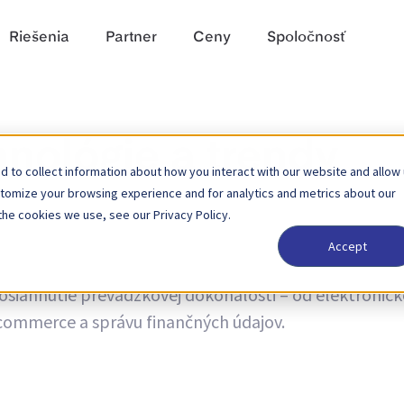
Riešenia
Partner
Ceny
Spoločnosť
hnológie a trendy
 to collect information about how you interact with our website and allow
stomize your browsing experience and for analytics and metrics about our
the cookies we use, see our Privacy Policy.
Accept
 trendoch a novinky o aktualizáciách produktov. Získaj
dosiahnutie prevádzkovej dokonalosti – od elektronick
-commerce a správu finančných údajov.