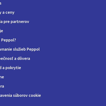
s
y a ceny
ia pre partnerov
je
e Peppol?
vnanie služieb Peppol
ečnosť a dôvera
d a pokrytie
ne
éra
avenia súborov cookie