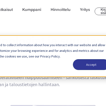
tkaisut
Kumppani
Hinnoittelu
Yritys
Kir
sis
nologiat ja suuntau
 to collect information about how you interact with our website and allow
stomize your browsing experience and for analytics and metrics about our
the cookies we use, see our Privacy Policy.
Accept
 trendeistä sekä uutisia tuotepäivityksistä. Lue lisää s
eratiiviseen huippuosaamiseen - sähköisestä laskutuk
 ja taloustietojen hallintaan.