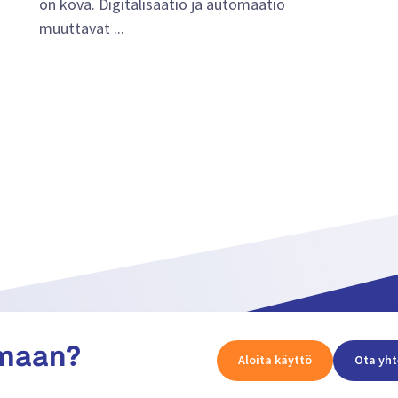
on kova. Digitalisaatio ja automaatio
muuttavat ...
amaan?
Aloita käyttö
Ota yht