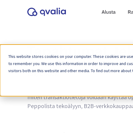
Alusta
Ra
Tapahtumat, tek
This website stores cookies on your computer. These cookies are used
to remember you. We use this information in order to improve and cu
visitors both on this website and other media. To find out more about 
Tag:
Ebook
Näkemyksiä liiketoimista, teknologioista ja
miten transaktiotietoja voidaan käyttää op
Peppolista tekoälyyn, B2B-verkkokauppaan