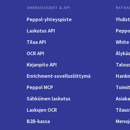
OMINAISUUDET & API
RATKA
Peppol-yhteyspiste
Yhdis
Laskutus API
Peppol
Tilaa API
White 
OCR API
Älykäs
Kirjanpito API
Talou
Enrichment-sovellusliittymä
Hanki
Peppol MCP
Toimit
Sähköinen laskutus
Asiaka
Laskujen OCR
Tilaus
B2B-kassa
Menoje