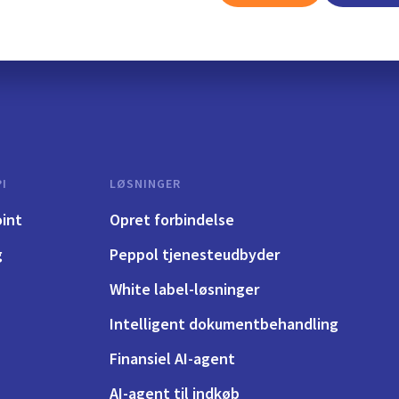
I
LØSNINGER
int
Opret forbindelse
g
Peppol tjenesteudbyder
White label-løsninger
Intelligent dokumentbehandling
Finansiel AI-agent
AI-agent til indkøb