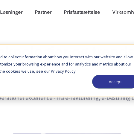
Løsninger
Partner
Prisfastsættelse
Virksom
teknologier og trend
 to collect information about how you interact with our website and allow
stomize your browsing experience and for analytics and metrics about our
the cookies we use, see our Privacy Policy.
Accept
rends samt nyheder om produktopdateringer. Få mere 
rationel excellence - fra e-fakturering, e-bestilling 