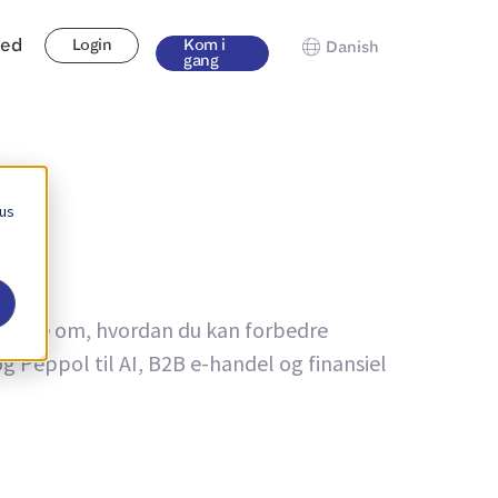
hed
Login
Kom i
Danish
gang
s
 us
at vide om, hvordan du kan forbedre
og Peppol til AI, B2B e-handel og finansiel