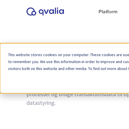
Platform
Transaktioner, 
This website stores cookies on your computer. These cookies are used
to remember you. We use this information in order to improve and cu
visitors both on this website and other media. To find out more about 
Tag:
Ebook
Indsigt i transaktioner, teknologier og t
processer og bruge transaktionsdata til ope
datastyring.