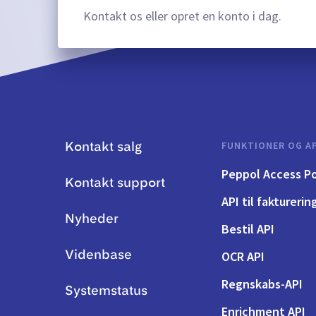
Kontakt os eller opret en konto i dag.
FUNKTIONER OG AP
Kontakt salg
Peppol Access Po
Kontakt support
API til fakturerin
Nyheder
Bestil API
OCR API
Videnbase
Regnskabs-API
Systemstatus
Enrichment API