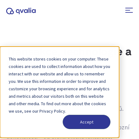
Transakce, technologie a
This website stores cookies on your computer. These
trendy
cookies are used to collect information about how you
interact with our website and allow us to remember
you. We use this information in order to improve and
Štítek:
Ebook
customize your browsing experience and for analytics
and metrics about our visitors both on this website
Informace o transakcích, technologiích a
and other media. To find out more about the cookies
trendech a novinky o aktualizacích produktů.
we use, see our Privacy Policy.
Zjistěte více o tom, jak zlepšit procesy a jak
Accept
využívat transakční data pro dosažení provozní
dokonalosti – od elektronické fakturace,