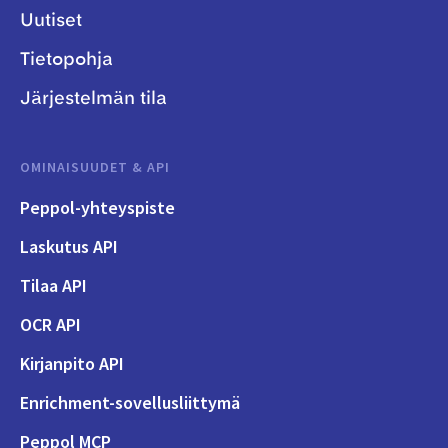
Uutiset
Tietopohja
Järjestelmän tila
OMINAISUUDET & API
Peppol-yhteyspiste
Laskutus API
Tilaa API
OCR API
Kirjanpito API
Enrichment-sovellusliittymä
Peppol MCP