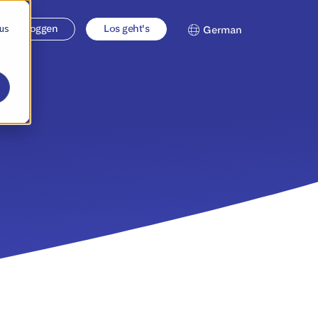
 us
Einloggen
Los geht's
German