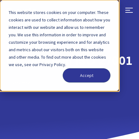
This website stores cookies on your computer. These
cookies are used to collect information about how you
interact with our website and allow us to remember
RETOUR
ARTICLE DE BLOG
17 MARS 2023
you. We use this information in order to improve and
customize your browsing experience and for analytics
Qvalia obtient la
and metrics about our visitors both on this website
and other media. To find out more about the cookies
certification ISO 27001
we use, see our Privacy Policy.
Accept
Conformité