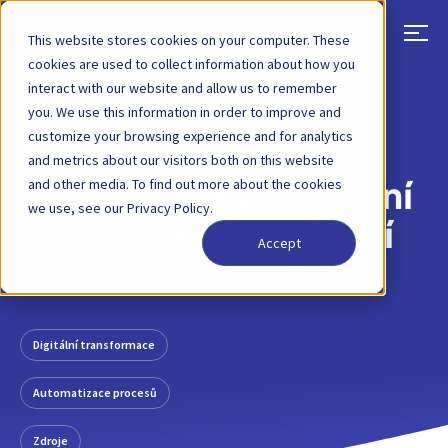
This website stores cookies on your computer. These
cookies are used to collect information about how you
interact with our website and allow us to remember
ZPĚT
PŘÍSPĚVEK NA BLOGU
9. DUBNA 2020
you. We use this information in order to improve and
customize your browsing experience and for analytics
Nová elektronická
and metrics about our visitors both on this website
and other media. To find out more about the cookies
kniha provádí finanční
we use, see our Privacy Policy.
ředitele automatizací
Accept
financí v praxi
Digitální transformace
Automatizace procesů
Zdroje