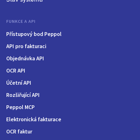
FUNKCE A API
Přístupový bod Peppol
API pro fakturaci
Objednávka API
OCR API
Účetní API
Rozšiřující API
Peppol MCP
Elektronická fakturace
OCR faktur