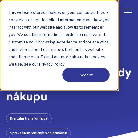
This website stores cookies on your computer. These
cookies are used to collect information about how you
interact with our website and allow us to remember
ZPĚT
PŘÍSPĚVEK NA BLOGU
11. BŘEZNA 2024
you. We use this information in order to improve and
customize your browsing experience and for analytics
Propojení podniků s
and metrics about our visitors both on this website
and other media. To find out more about the cookies
elektronickými
we use, see our Privacy Policy.
objednávkami: Výhody
Accept
digitalizovaného
nákupu
Digitální transformace
Správa elektronických objednávek