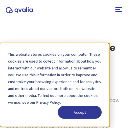
Transakcie, technológie
This website stores cookies on your computer. These
a trendy
cookies are used to collect information about how you
interact with our website and allow us to remember
you. We use this information in order to improve and
Tagy:
Spiltan Invest
customize your browsing experience and for analytics
and metrics about our visitors both on this website
Informácie o transakciách, technológiách a
and other media. To find out more about the cookies
trendoch a novinky o aktualizáciách produktov.
we use, see our Privacy Policy.
Získajte viac informácií o tom, ako zlepšiť
Accept
procesy a ako využiť transakčné údaje na
dosiahnutie prevádzkovej dokonalosti – od