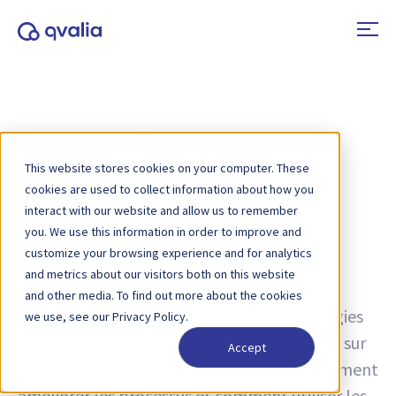
Transactions,
This website stores cookies on your computer. These
technologies et
cookies are used to collect information about how you
tendances
interact with our website and allow us to remember
you. We use this information in order to improve and
customize your browsing experience and for analytics
and metrics about our visitors both on this website
Tag :
Spiltan Invest
and other media. To find out more about the cookies
Des idées sur les transactions, les technologies
we use, see our Privacy Policy.
et les tendances, ainsi que des informations sur
Accept
les mises à jour de produits. Découvrez comment
améliorer les processus et comment utiliser les