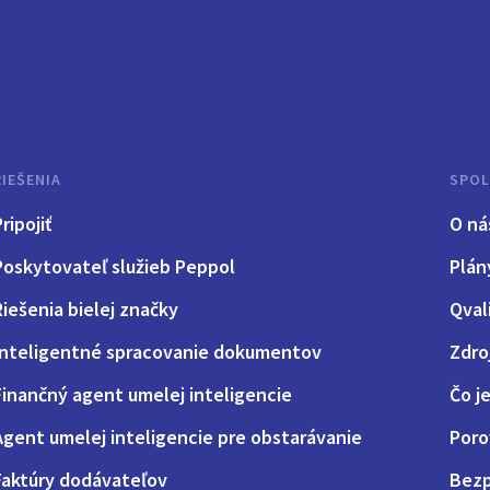
RIEŠENIA
SPO
ripojiť
O ná
Poskytovateľ služieb Peppol
Plán
Riešenia bielej značky
Qval
Inteligentné spracovanie dokumentov
Zdro
Finančný agent umelej inteligencie
Čo j
Agent umelej inteligencie pre obstarávanie
Poro
Faktúry dodávateľov
Bezp