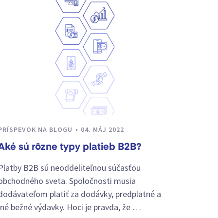
PRÍSPEVOK NA BLOGU
04. MÁJ 2022
Aké sú rôzne typy platieb B2B?
Platby B2B sú neoddeliteľnou súčasťou
obchodného sveta. Spoločnosti musia
dodávateľom platiť za dodávky, predplatné a
iné bežné výdavky. Hoci je pravda, že …