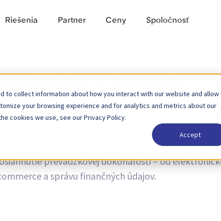
Riešenia
Partner
Ceny
Spoločnosť
hnológie a trendy
 to collect information about how you interact with our website and allow
stomize your browsing experience and for analytics and metrics about our
the cookies we use, see our Privacy Policy.
Accept
 trendoch a novinky o aktualizáciách produktov. Získaj
dosiahnutie prevádzkovej dokonalosti – od elektronick
-commerce a správu finančných údajov.