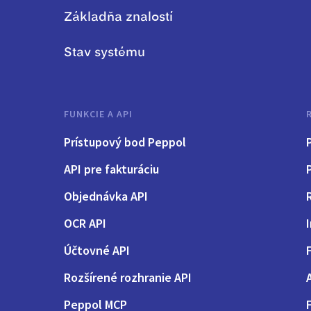
Základňa znalostí
Stav systému
FUNKCIE A API
Prístupový bod Peppol
P
API pre fakturáciu
Objednávka API
OCR API
Účtovné API
Rozšírené rozhranie API
Peppol MCP