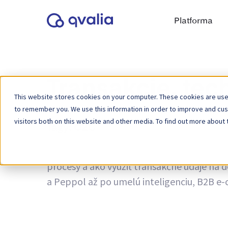
Platforma
Transakcie, tec
This website stores cookies on your computer. These cookies are used
to remember you. We use this information in order to improve and cu
visitors both on this website and other media. To find out more about 
Tagy:
O2C
Informácie o transakciách, technológiách a
procesy a ako využiť transakčné údaje na 
a Peppol až po umelú inteligenciu, B2B e