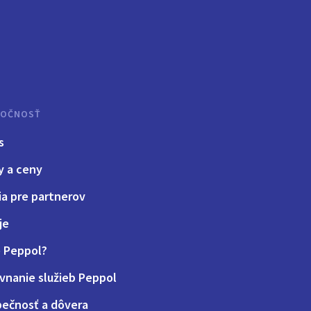
LOČNOSŤ
s
y a ceny
ia pre partnerov
je
e Peppol?
vnanie služieb Peppol
ečnosť a dôvera