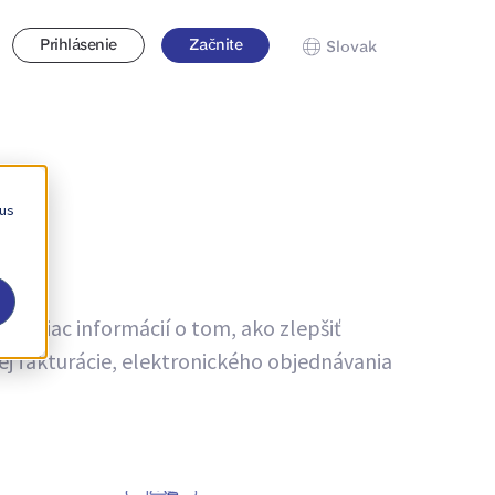
Prihlásenie
Začnite
Slovak
 us
te viac informácií o tom, ako zlepšiť
ej fakturácie, elektronického objednávania