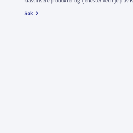
klassifisere produkter og tjenester ved hjelp av KI
Søk