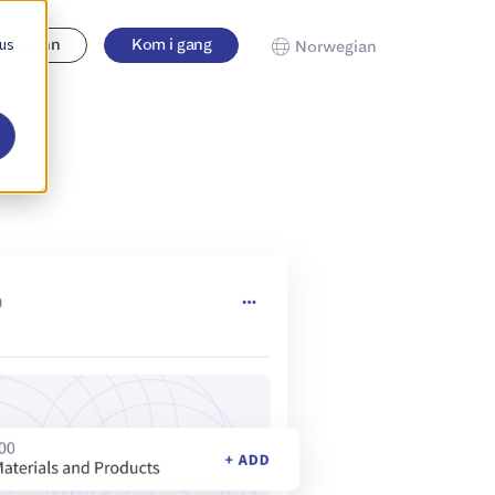
 us
Logg inn
Kom i gang
Norwegian