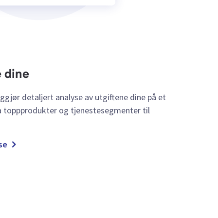
e dine
gjør detaljert analyse av utgiftene dine på et
ra toppprodukter og tjenestesegmenter til
se