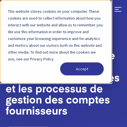
This website stores cookies on your computer. These
cookies are used to collect information about how you
interact with our website and allow us to remember you.
RETOUR
ARTICLE DE BLOG
20 AVRIL 2026
We use this information in order to improve and
customize your browsing experience and for analytics
Qvalia est désormais
and metrics about our visitors both on this website and
other media. To find out more about the cookies we
disponible sur iPhone
use, see our Privacy Policy.
et Android pour la
Accept
validation des factures
et les processus de
gestion des comptes
fournisseurs