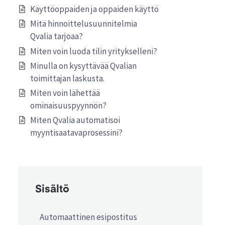
Käyttöoppaiden ja oppaiden käyttö
Mitä hinnoittelusuunnitelmia
Qvalia tarjoaa?
Miten voin luoda tilin yritykselleni?
Minulla on kysyttävää Qvalian
toimittajan laskusta.
Miten voin lähettää
ominaisuuspyynnön?
Miten Qvalia automatisoi
myyntisaatavaprosessini?
Sisältö
Automaattinen esipostitus