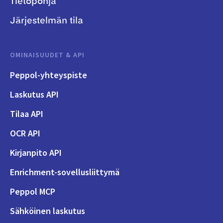
Tietopohja
Järjestelmän tila
OMINAISUUDET & API
Peppol-yhteyspiste
Laskutus API
Tilaa API
OCR API
Kirjanpito API
Enrichment-sovellusliittymä
Peppol MCP
Sähköinen laskutus