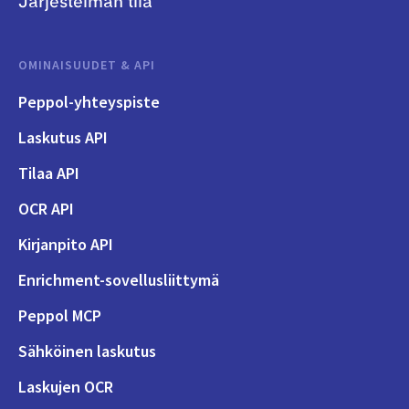
Järjestelmän tila
OMINAISUUDET & API
Peppol-yhteyspiste
Laskutus API
Tilaa API
OCR API
Kirjanpito API
Enrichment-sovellusliittymä
Peppol MCP
Sähköinen laskutus
Laskujen OCR