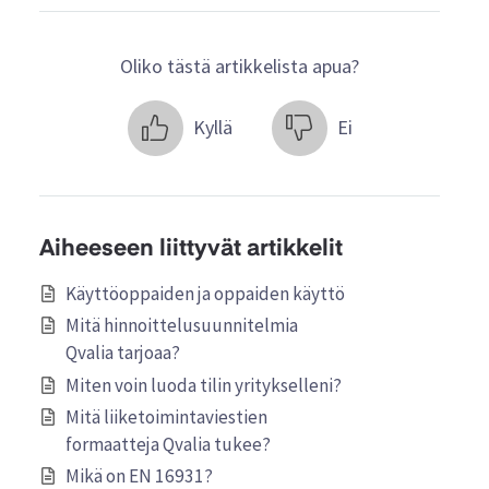
Oliko tästä artikkelista apua?
Kyllä
Ei
Aiheeseen liittyvät artikkelit
Käyttöoppaiden ja oppaiden käyttö
Mitä hinnoittelusuunnitelmia
Qvalia tarjoaa?
Miten voin luoda tilin yritykselleni?
Mitä liiketoimintaviestien
formaatteja Qvalia tukee?
Mikä on EN 16931?