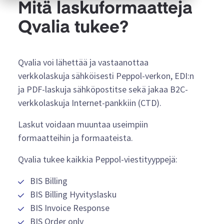
Mitä laskuformaatteja
Qvalia tukee?
Qvalia voi lähettää ja vastaanottaa
verkkolaskuja sähköisesti Peppol-verkon, EDI:n
ja PDF-laskuja sähköpostitse sekä jakaa B2C-
verkkolaskuja Internet-pankkiin (CTD).
Laskut voidaan muuntaa useimpiin
formaatteihin ja formaateista.
Qvalia tukee kaikkia Peppol-viestityyppejä:
BIS Billing
BIS Billing Hyvityslasku
BIS Invoice Response
BIS Order only