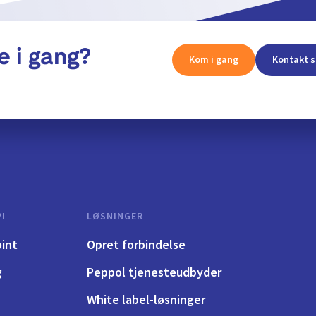
e i gang?
Kom i gang
Kontakt s
I
LØSNINGER
int
Opret forbindelse
g
Peppol tjenesteudbyder
White label-løsninger