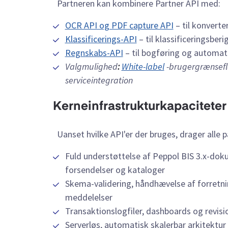
Partneren kan kombinere Partner API med:
OCR API og PDF capture API
– til konvert
Klassificerings-API
– til klassificeringsbe
Regnskabs-API
– til bogføring og automat
Valgmulighed
:
White-label
-brugergrænsef
serviceintegration
Kerneinfrastrukturkapaciteter
Uanset hvilke API'er der bruges, drager alle 
Fuld understøttelse af Peppol BIS 3.x-doku
forsendelser og kataloger
Skema-validering, håndhævelse af forretni
meddelelser
Transaktionslogfiler, dashboards og revisi
Serverløs, automatisk skalerbar arkitektu