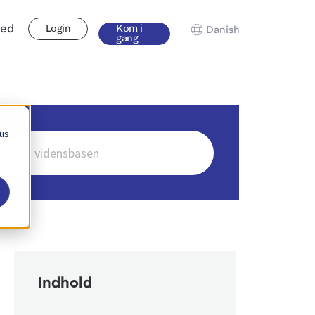
hed
Login
Kom i
Danish
gang
 us
Indhold