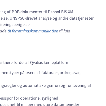
ering af PDF-dokumenter til Peppol BIS XML
rigelse, UNSPSC-drevet analyse og andre datatjenester
iseringsberigelse
lade
til forretningskommunikation
til fuld
partnere fordel af Qvalias kerneplatform:
menttyper på tværs af fakturaer, ordrer, svar,
ngsregler og automatiske genforsøg for levering af
onsspor for operationel synlighed
r designet til miljøer med store datamængder