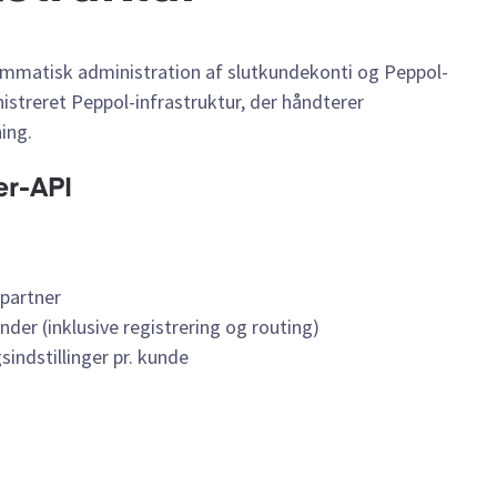
rammatisk administration af slutkundekonti og Peppol-
nistreret Peppol-infrastruktur, der håndterer
ing.
er-API
partner
under (inklusive registrering og routing)
indstillinger pr. kunde