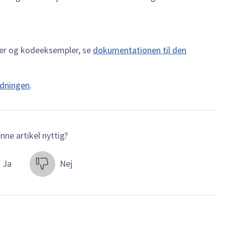
ler og kodeeksempler, se
dokumentationen til den
edningen
.
nne artikel nyttig?
Ja
Nej