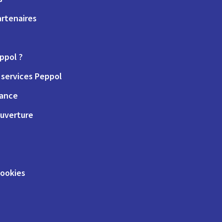
artenaires
ppol ?
services Peppol
iance
uverture
cookies