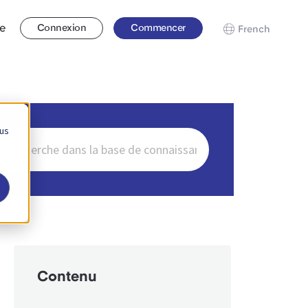
se
Connexion
Commencer
French
 us
ercher
Contenu