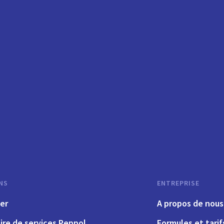
NS
ENTREPRISE
er
A propos de nous
ire de services Peppol
Formules et tarif