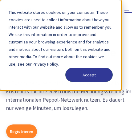
This website stores cookies on your computer. These
cookies are used to collect information about how you
interact with our website and allow us to remember you.
We use this information in order to improve and
KOSTENLOSE ELEKTRONISCHE RECHNUNGSSTELLUNG
customize your browsing experience and for analytics
and metrics about our visitors both on this website and
E-Rechnung an Merkle
other media. To find out more about the cookies we
senden
use, see our Privacy Policy.
Accept
In Zusammenarbeit mit Merkle können Sie Qvalia
kostenlos für Ihre elektronische Rechnungsstellung im
internationalen Peppol-Netzwerk nutzen. Es dauert
nur wenige Minuten, um loszulegen.
Registrieren