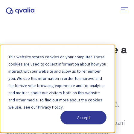
Transakce, technologie a
This website stores cookies on your computer. These
trendy
cookies are used to collect information about how you
interact with our website and allow us to remember
you. We use this information in order to improve and
Štítek:
správa objednávek
customize your browsing experience and for analytics
and metrics about our visitors both on this website
Informace o transakcích, technologiích a
and other media. To find out more about the cookies
trendech a novinky o aktualizacích produktů.
we use, see our Privacy Policy.
Zjistěte více o tom, jak zlepšit procesy a jak
Accept
využívat transakční data pro dosažení provozní
dokonalosti – od elektronické fakturace,