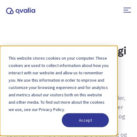
Transaksjoner, teknologi
This website stores cookies on your computer. These
og trender
cookies are used to collect information about how you
interact with our website and allow us to remember
you. We use this information in order to improve and
Tag:
ordrehåndtering
customize your browsing experience and for analytics
and metrics about our visitors both on this website
Innsikt i transaksjoner, teknologier og trender,
and other media. To find out more about the cookies
samt nyheter om produktoppdateringer. Lær
we use, see our Privacy Policy.
mer om hvordan du kan forbedre prosesser og
Accept
hvordan du kan bruke transaksjonsdata for
optimal drift – fra e-fakturering, e-bestilling og