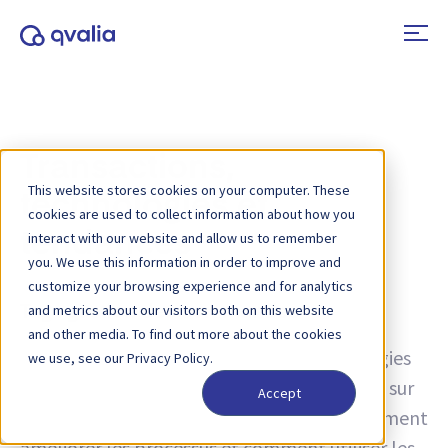
Transactions,
This website stores cookies on your computer. These
technologies et
cookies are used to collect information about how you
tendances
interact with our website and allow us to remember
you. We use this information in order to improve and
customize your browsing experience and for analytics
and metrics about our visitors both on this website
Tag :
gestion des commandes
and other media. To find out more about the cookies
Des idées sur les transactions, les technologies
we use, see our Privacy Policy.
et les tendances, ainsi que des informations sur
Accept
les mises à jour de produits. Découvrez comment
améliorer les processus et comment utiliser les