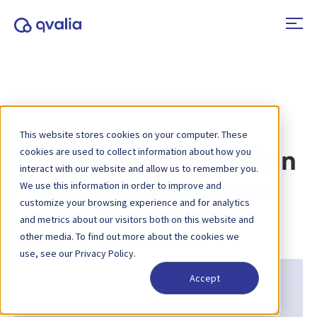
This website stores cookies on your computer. These
cookies are used to collect information about how you
digitale transformation
interact with our website and allow us to remember you.
pour les directeurs
We use this information in order to improve and
customize your browsing experience and for analytics
financiers
and metrics about our visitors both on this website and
other media. To find out more about the cookies we
use, see our Privacy Policy.
Accept