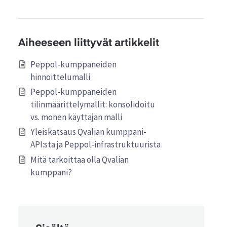
Aiheeseen liittyvät artikkelit
Peppol-kumppaneiden
hinnoittelumalli
Peppol-kumppaneiden
tilinmäärittelymallit: konsolidoitu
vs. monen käyttäjän malli
Yleiskatsaus Qvalian kumppani-
API:sta ja Peppol-infrastruktuurista
Mitä tarkoittaa olla Qvalian
kumppani?