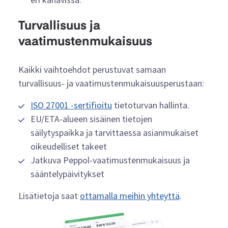
Turvallisuus ja
vaatimustenmukaisuus
Kaikki vaihtoehdot perustuvat samaan
turvallisuus- ja vaatimustenmukaisuusperustaan:
ISO 27001 -sertifioitu
tietoturvan hallinta.
EU/ETA-alueen sisäinen tietojen
säilytyspaikka ja tarvittaessa asianmukaiset
oikeudelliset takeet
Jatkuva Peppol-vaatimustenmukaisuus ja
sääntelypäivitykset
Lisätietoja saat
ottamalla meihin yhteyttä
.