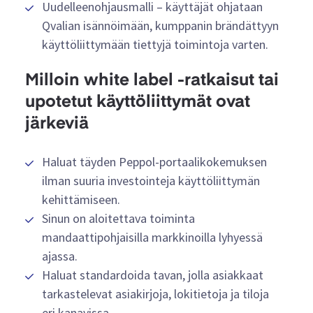
Uudelleenohjausmalli – käyttäjät ohjataan
Qvalian isännöimään, kumppanin brändättyyn
käyttöliittymään tiettyjä toimintoja varten.
Milloin white label -ratkaisut tai
upotetut käyttöliittymät ovat
järkeviä
Haluat täyden Peppol-portaalikokemuksen
ilman suuria investointeja käyttöliittymän
kehittämiseen.
Sinun on aloitettava toiminta
mandaattipohjaisilla markkinoilla lyhyessä
ajassa.
Haluat standardoida tavan, jolla asiakkaat
tarkastelevat asiakirjoja, lokitietoja ja tiloja
eri kanavissa.