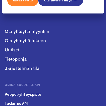
Aloita käyttö
Ota yhteyttä myyntiin
Ota yhteyttä myyntiin
Ota yhteyttä tukeen
Uutiset
Tietopohja
Järjestelmän tila
OMINAISUUDET & API
Peppol-yhteyspiste
Laskutus API