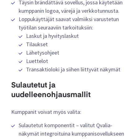
Täysin brändättävä sovellus, jossa käytetään
kumppanin logoa, värejä ja verkkotunnusta.
Loppukäyttäjät saavat valmiiksi varustetun
työtilan seuraaviin tarkoituksiin:
Laskut ja hyvityslaskut
Tilaukset
Lähetysohjeet
Luettelot
Transaktioloki ja siihen liittyvät näkymät
Sulautetut ja
uudelleenohjausmallit
Kumppanit voivat myös valita:
Sulautetut komponentit – valitut Qvalia-
näkymät integroituina kumppanisovellukseen