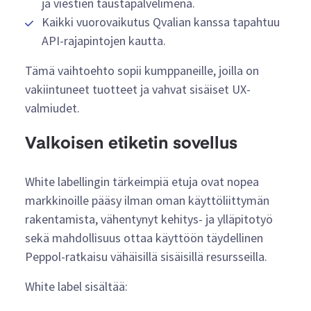
ja viestien taustapalvelimena.
Kaikki vuorovaikutus Qvalian kanssa tapahtuu
API-rajapintojen kautta.
Tämä vaihtoehto sopii kumppaneille, joilla on
vakiintuneet tuotteet ja vahvat sisäiset UX-
valmiudet.
Valkoisen etiketin sovellus
White labellingin tärkeimpiä etuja ovat nopea
markkinoille pääsy ilman oman käyttöliittymän
rakentamista, vähentynyt kehitys- ja ylläpitotyö
sekä mahdollisuus ottaa käyttöön täydellinen
Peppol-ratkaisu vähäisillä sisäisillä resursseilla.
White label sisältää: