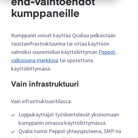
end-vaihtoehdot
kumppaneille
Kumppanit voivat käyttää Qvaliaa pelkästään
taustainfrastruktuurina tai ottaa käyttöön
valmiiksi suunnitellun käyttöliittymän
Peppol-
valkoisena merkkinä
tai upotettuna
käyttöliittymänä.
Vain infrastruktuuri
Vain infrastruktuuritilassa:
Loppukäyttäjät työskentelevät yksinomaan
kumppanin omassa käyttöliittymässä.
Qvalia toimii Peppol-yhteyspisteenä, SMP:nä