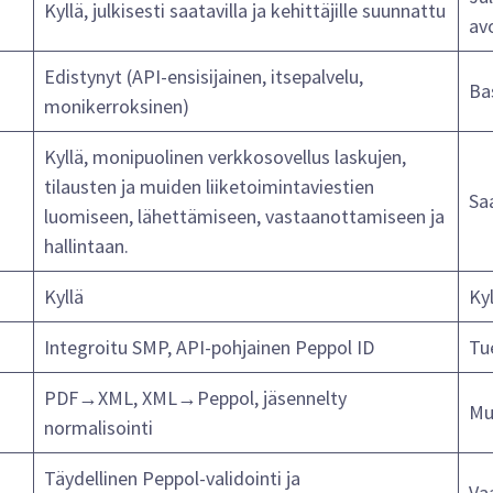
Kyllä, julkisesti saatavilla ja kehittäjille suunnattu
av
Edistynyt (API-ensisijainen, itsepalvelu,
Ba
monikerroksinen)
Kyllä, monipuolinen verkkosovellus laskujen,
tilausten ja muiden liiketoimintaviestien
Saa
luomiseen, lähettämiseen, vastaanottamiseen ja
hallintaan.
Kyllä
Kyl
Integroitu SMP, API-pohjainen Peppol ID
Tu
PDF→XML, XML→Peppol, jäsennelty
Mu
normalisointi
Täydellinen Peppol-validointi ja
Va