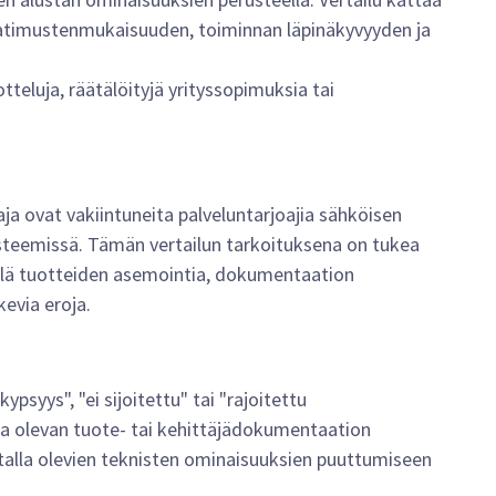
atimustenmukaisuuden, toiminnan läpinäkyvyyden ja
tteluja, räätälöityjä yrityssopimuksia tai
ja ovat vakiintuneita palveluntarjoajia sähköisen
teemissä. Tämän vertailun tarkoituksena on tukea
llä tuotteiden asemointia, dokumentaation
kevia eroja.
ypsyys", "ei sijoitettu" tai "rajoitettu
lla olevan tuote- tai kehittäjädokumentaation
stalla olevien teknisten ominaisuuksien puuttumiseen