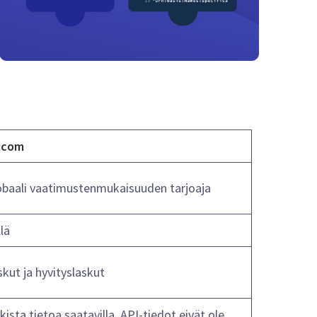
icom
obaali vaatimustenmukaisuuden tarjoaja
lä
skut ja hyvityslaskut
kista tietoa saatavilla, API-tiedot eivät ole