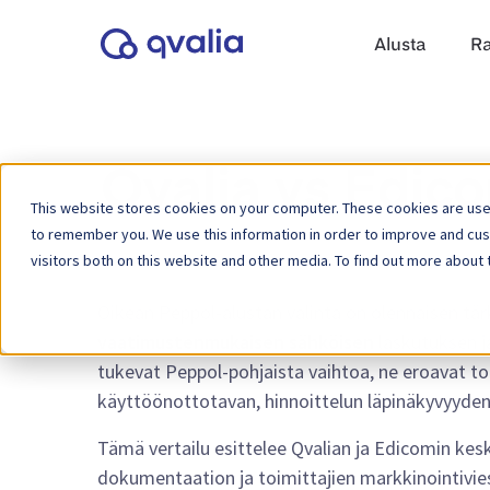
Alusta
Ra
Qvalia vs Edico
This website stores cookies on your computer. These cookies are used
to remember you. We use this information in order to improve and cu
visitors both on this website and other media. To find out more about 
Oikean Peppol-alustan valinta on olennaisen tä
vaatimustenmukaisen sähköisen
laskutuksen j
tukevat Peppol-pohjaista vaihtoa, ne eroavat to
käyttöönottotavan, hinnoittelun läpinäkyvyyden
Tämä vertailu esittelee Qvalian ja Edicomin keske
dokumentaation ja toimittajien markkinointiviest