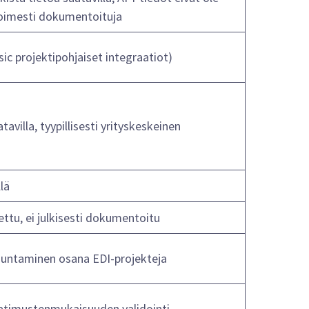
oimesti dokumentoituja
sic projektipohjaiset integraatiot)
tavilla, tyypillisesti yrityskeskeinen
lä
ettu, ei julkisesti dokumentoitu
untaminen osana EDI-projekteja
atimustenmukaisuuden validointi