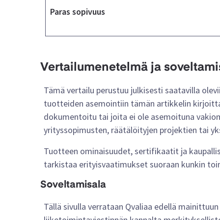
Paras sopivuus
Vertailumenetelmä ja soveltami
Tämä vertailu perustuu julkisesti saatavilla olevi
tuotteiden asemointiin tämän artikkelin kirjoitta
dokumentoitu tai joita ei ole asemoituna vakiomin
yrityssopimusten, räätälöityjen projektien tai yk
Tuotteen ominaisuudet, sertifikaatit ja kaupall
tarkistaa erityisvaatimukset suoraan kunkin toim
Soveltamisala
Tällä sivulla verrataan Qvaliaa edellä mainittuu
liiketoimintaviestinnän kannalta merkityksellist