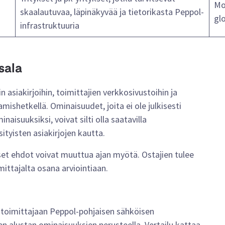
Mo
skaalautuvaa, läpinäkyvää ja tietorikasta Peppol-
gl
infrastruktuuria
sala
in asiakirjoihin, toimittajien verkkosivustoihin ja
mishetkellä. Ominaisuudet, joita ei ole julkisesti
aisuuksiksi, voivat silti olla saatavilla
sityisten asiakirjojen kautta.
iset ehdot voivat muuttua ajan myötä. Ostajien tulee
ittajalta osana arviointiaan.
n toimittajaan Peppol-pohjaisen sähköisen
en alustan ominaisuuksien perusteella. Vertailu kattaa