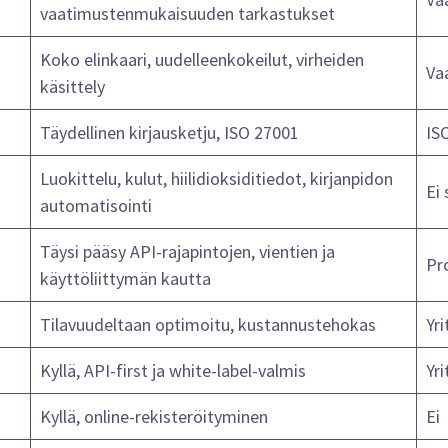
vaatimustenmukaisuuden tarkastukset
Koko elinkaari, uudelleenkokeilut, virheiden
Va
käsittely
Täydellinen kirjausketju, ISO 27001
IS
Luokittelu, kulut, hiilidioksiditiedot, kirjanpidon
Ei 
automatisointi
Täysi pääsy API-rajapintojen, vientien ja
Pr
käyttöliittymän kautta
Tilavuudeltaan optimoitu, kustannustehokas
Yri
Kyllä, API-first ja white-label-valmis
Yri
Kyllä, online-rekisteröityminen
Ei