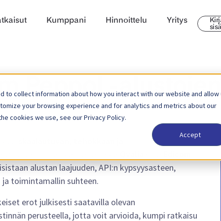
tkaisut
Kumppani
Hinnoittelu
Yritys
Kir
sis
m Peppol -alustojen
 to collect information about how you interact with our website and allow
stomize your browsing experience and for analytics and metrics about our
the cookies we use, see our Privacy Policy.
Accept
rkeää
skaalautuvan, tehokkaan ja
a yritysviestinnän kannalta. Sekä
Qvalia
että
Edicom
isistaan alustan laajuuden, API:n kypsyysasteen,
 ja toimintamallin suhteen.
iset erot julkisesti saatavilla olevan
innän perusteella, jotta voit arvioida, kumpi ratkaisu