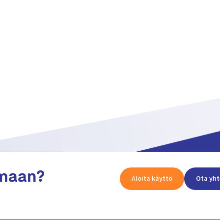
amaan?
Aloita käyttö
Ota yht