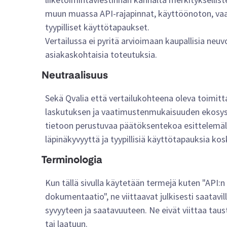
muun muassa API-rajapinnat, käyttöönoton, va
tyypilliset käyttötapaukset.
Vertailussa ei pyritä arvioimaan kaupallisia neuvo
asiakaskohtaisia toteutuksia.
Neutraalisuus
Sekä Qvalia että vertailukohteena oleva toimitta
laskutuksen ja vaatimustenmukaisuuden ekosys
tietoon perustuvaa päätöksentekoa esittelemä
läpinäkyvyyttä ja tyypillisiä käyttötapauksia kos
Terminologia
Kun tällä sivulla käytetään termejä kuten "API:n k
dokumentaatio", ne viittaavat julkisesti saatavi
syvyyteen ja saatavuuteen. Ne eivät viittaa tau
tai laatuun.