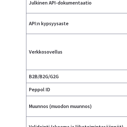
Julkinen API-dokumentaatio
API:n kypsyysaste
Verkkosovellus
B2B/B2G/G2G
Peppol ID
Muunnos (muodon muunnos)
Validointi (skeema ja liiketoimintasäännöt)