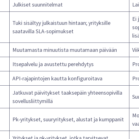
Julkiset suunnitelmat
La
Ei 
Tuki sisältyy julkaistuun hintaan; yrityksille
so
saatavilla SLA-sopimukset
li
Muutamasta minuutista muutamaan päivään
Vii
Itsepalvelu ja avustettu perehdytys
Pr
API-rajapintojen kautta konfiguroitava
Pr
Jatkuvat päivitykset taaksepäin yhteensopivilla
Suu
sovellusliittymillä
Mon
Pk-yritykset, suuryritykset, alustat ja kumppanit
va
Yritykset ja pk-yritykset, jotka tarvitsevat