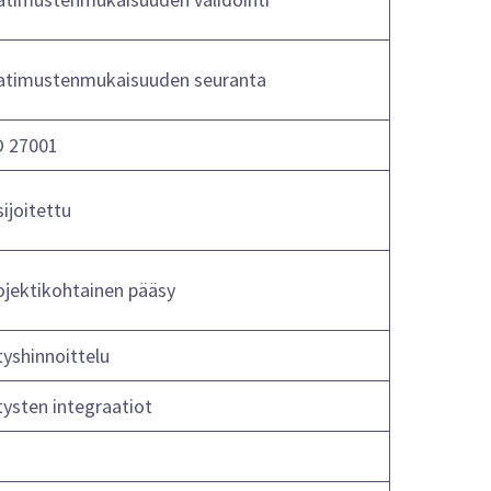
atimustenmukaisuuden seuranta
O 27001
sijoitettu
ojektikohtainen pääsy
tyshinnoittelu
tysten integraatiot