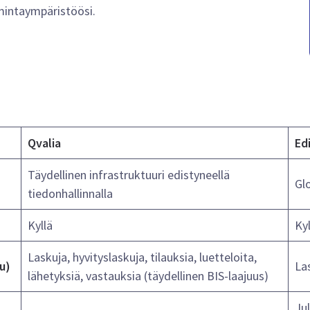
oimintaympäristöösi.
Qvalia
Ed
Täydellinen infrastruktuuri edistyneellä
Gl
tiedonhallinnalla
Kyllä
Kyl
Laskuja, hyvityslaskuja, tilauksia, luetteloita,
u)
La
lähetyksiä, vastauksia (täydellinen BIS-laajuus)
Jul