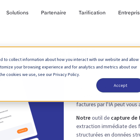
Solutions
Partenaire
Tarification
Entrepri
ctures par l'IA
 to collect information about how you interact with our website and allow
stomize your browsing experience and for analytics and metrics about our
the cookies we use, see our Privacy Policy.
Le traitement manuel des f
Accept
manquent de données struct
les erreurs et limite l'aut
factures par l'IA peut vous 
Notre
outil de
capture de f
extraction immédiate des f
structurées en données stru