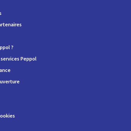
s
artenaires
ppol ?
services Peppol
iance
uverture
cookies