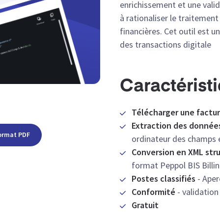
enrichissement et une valida
à rationaliser le traitemen
financières. Cet outil est u
des transactions digitale
Caractérist
Télécharger une factu
Extraction des données
format PDF
ordinateur des champs e
Conversion en XML str
format Peppol BIS Billin
Postes classifiés
- Aper
Conformité
- validatio
Gratuit