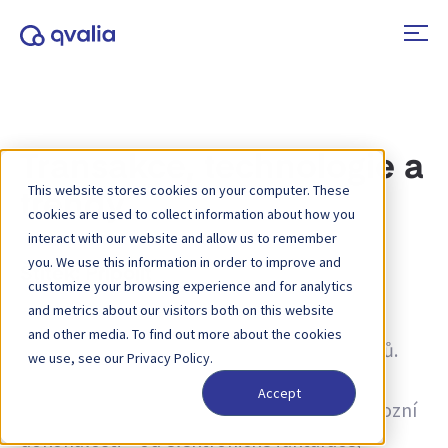
Transakce, technologie a
This website stores cookies on your computer. These
trendy
cookies are used to collect information about how you
interact with our website and allow us to remember
you. We use this information in order to improve and
Štítek:
Připojit
customize your browsing experience and for analytics
and metrics about our visitors both on this website
Informace o transakcích, technologiích a
and other media. To find out more about the cookies
trendech a novinky o aktualizacích produktů.
we use, see our Privacy Policy.
Zjistěte více o tom, jak zlepšit procesy a jak
Accept
využívat transakční data pro dosažení provozní
dokonalosti – od elektronické fakturace,