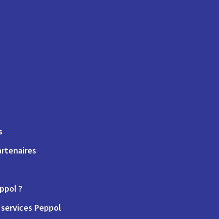
s
artenaires
ppol ?
services Peppol