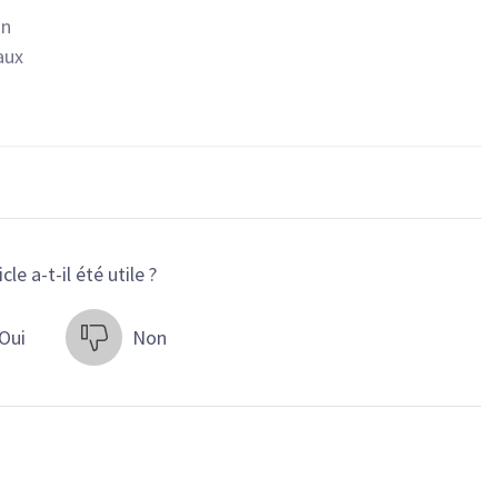
on
aux
cle a-t-il été utile ?
Oui
Non