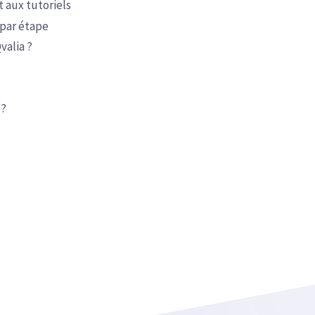
 aux tutoriels
 par étape
valia ?
 ?