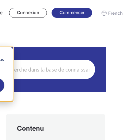
se
Connexion
Commencer
French
 us
ercher
Contenu