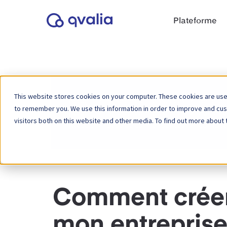
Plateforme
This website stores cookies on your computer. These cookies are used
Accueil
Base de connaissances
Général
to remember you. We use this information in order to improve and cu
Accueil
Base de connaissances
Guides d
visitors both on this website and other media. To find out more about 
Accueil
Base de connaissances
Compte 
Comment créer
mon entreprise