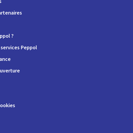
s
artenaires
ppol ?
services Peppol
iance
uverture
cookies