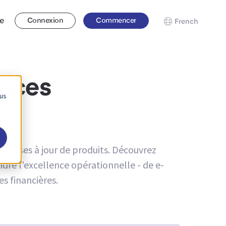
se
Connexion
Commencer
French
ances
 us
les mises à jour de produits. Découvrez
re l'excellence opérationnelle - de e-
s financières.