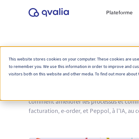
Plateforme
Transactions, t
This website stores cookies on your computer. These cookies are used
to remember you. We use this information in order to improve and cu
visitors both on this website and other media. To find out more about 
Auteur :
Fredrik Forsell
Des idées sur les transactions, les technol
comment améliorer les processus et commen
facturation, e-order, et Peppol, à l'IA, a