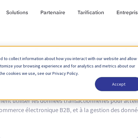
Solutions
Partenaire
Tarification
Entrepri
echnologies et tend
 to collect information about how you interact with our website and allow
stomize your browsing experience and for analytics and metrics about our
the cookies we use, see our Privacy Policy.
Accept
ogies et les tendances, ainsi que des informations sur 
t utiliser les données transactionnelles pour atteind
u commerce électronique B2B, et à la gestion des donnée