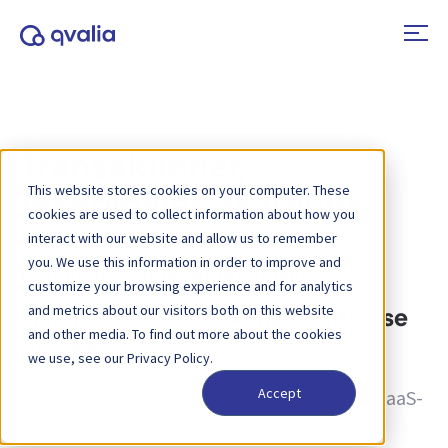
Transaktioner,
This website stores cookies on your computer. These
teknologier og trends
cookies are used to collect information about how you
interact with our website and allow us to remember
you. We use this information in order to improve and
Kategori:
Produktopdateringer
customize your browsing experience and for analytics
and metrics about our visitors both on this website
Qvalias SaaS-udvikling og release
and other media. To find out more about the cookies
proces
we use, see our Privacy Policy.
Accept
Qvalias udvikling og vedligeholdelse af sin SaaS-
platform (Software-as-a-Service) til