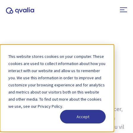
Transaktioner,
This website stores cookies on your computer. These
teknologier og trends
cookies are used to collect information about how you
interact with our website and allow us to remember
you. We use this information in order to improve and
Kategori:
Ressourcer:
customize your browsing experience and for analytics
and metrics about our visitors both on this website
Ressourcer
and other media. To find out more about the cookies
we use, see our Privacy Policy.
Oplev vores omfattende samling af ressourcer,
der tilbyder ekspertindsigt og vejledning på
Accept
tværs af en lang række emner. Uanset om du vil