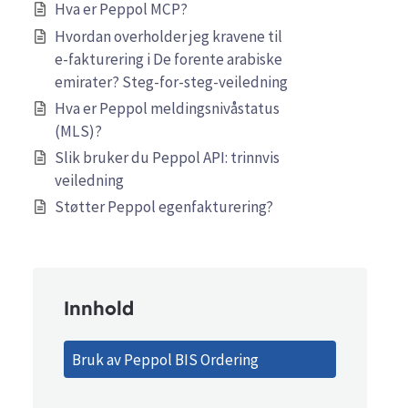
Hva er Peppol MCP?
Hvordan overholder jeg kravene til
e-fakturering i De forente arabiske
emirater? Steg-for-steg-veiledning
Hva er Peppol meldingsnivåstatus
(MLS)?
Slik bruker du Peppol API: trinnvis
veiledning
Støtter Peppol egenfakturering?
Innhold
Bruk av Peppol BIS Ordering