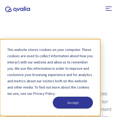
Transactions,
This website stores cookies on your computer. These
technologies et
cookies are used to collect information about how you
tendances
interact with our website and allow us to remember
you. We use this information in order to improve and
customize your browsing experience and for analytics
and metrics about our visitors both on this website
Tag :
Agent d'intelligence artificielle
and other media. To find out more about the cookies
Des idées sur les transactions, les technologies
we use, see our Privacy Policy.
et les tendances, ainsi que des informations sur
Accept
les mises à jour de produits. Découvrez comment
améliorer les processus et comment utiliser les