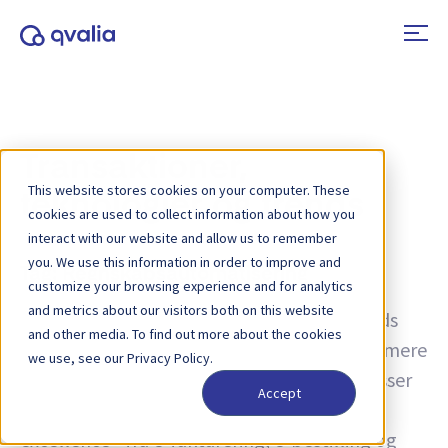
Transaktioner,
This website stores cookies on your computer. These
teknologier og trends
cookies are used to collect information about how you
interact with our website and allow us to remember
you. We use this information in order to improve and
Tag:
Regnskabsautomatisering
customize your browsing experience and for analytics
and metrics about our visitors both on this website
Indsigt i transaktioner, teknologier og trends
and other media. To find out more about the cookies
samt nyheder om produktopdateringer. Få mere
we use, see our Privacy Policy.
at vide om, hvordan du kan forbedre processer
Accept
og bruge transaktionsdata til operationel
excellence - fra e-fakturering, e-bestilling og