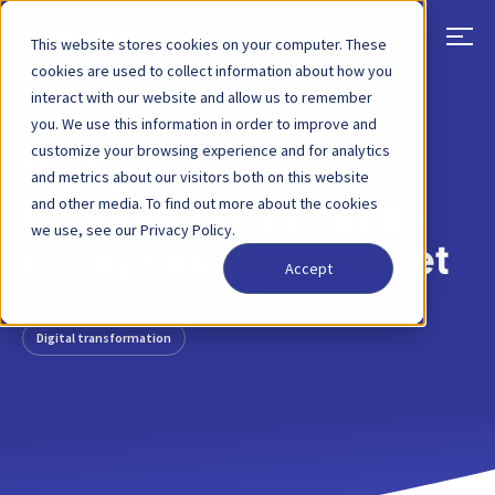
This website stores cookies on your computer. These
cookies are used to collect information about how you
interact with our website and allow us to remember
TILBAGE
BLOGINDLÆG
12 JAN, 2022
you. We use this information in order to improve and
customize your browsing experience and for analytics
Vigtigheden af
and metrics about our visitors both on this website
and other media. To find out more about the cookies
datakvalitet i finans-
we use, see our Privacy Policy.
og regnskabsvæsenet
Accept
Digital transformation