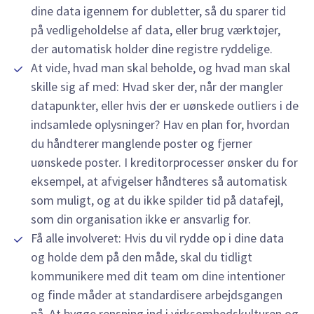
dine data igennem for dubletter, så du sparer tid
på vedligeholdelse af data, eller brug værktøjer,
der automatisk holder dine registre ryddelige.
At vide, hvad man skal beholde, og hvad man skal
skille sig af med: Hvad sker der, når der mangler
datapunkter, eller hvis der er uønskede outliers i de
indsamlede oplysninger? Hav en plan for, hvordan
du håndterer manglende poster og fjerner
uønskede poster. I kreditorprocesser ønsker du for
eksempel, at afvigelser håndteres så automatisk
som muligt, og at du ikke spilder tid på datafejl,
som din organisation ikke er ansvarlig for.
Få alle involveret: Hvis du vil rydde op i dine data
og holde dem på den måde, skal du tidligt
kommunikere med dit team om dine intentioner
og finde måder at standardisere arbejdsgangen
på. At bygge rensning ind i virksomhedskulturen og