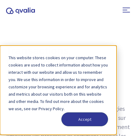
Transactions,
This website stores cookies on your computer. These
technologies et
cookies are used to collect information about how you
tendances
interact with our website and allow us to remember
you. We use this information in order to improve and
customize your browsing experience and for analytics
and metrics about our visitors both on this website
Étiquette :
digitale sécurisé
and other media. To find out more about the cookies
Des idées sur les transactions, les technologies
we use, see our Privacy Policy.
et les tendances, ainsi que des informations sur
Accept
les mises à jour de produits. Découvrez comment
améliorer les processus et comment utiliser les