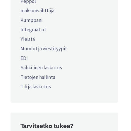
Peppol
maksunvälittäjä
Kumppani
Integraatiot
Yleistä
Muodot ja viestityypit
EDI
Sähköinen laskutus
Tietojen hallinta
Tili ja laskutus
Tarvitsetko tukea?