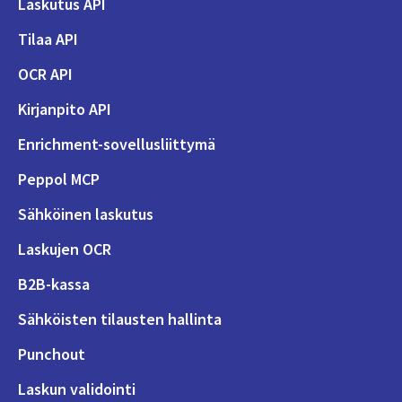
Laskutus API
Tilaa API
OCR API
Kirjanpito API
Enrichment-sovellusliittymä
Peppol MCP
Sähköinen laskutus
Laskujen OCR
B2B-kassa
Sähköisten tilausten hallinta
Punchout
Laskun validointi