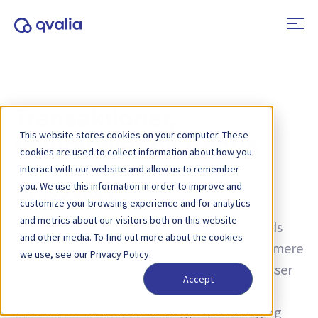
Transaktioner,
This website stores cookies on your computer. These
teknologier og trends
cookies are used to collect information about how you
interact with our website and allow us to remember
you. We use this information in order to improve and
Tag:
ISO 27001
customize your browsing experience and for analytics
and metrics about our visitors both on this website
Indsigt i transaktioner, teknologier og trends
and other media. To find out more about the cookies
samt nyheder om produktopdateringer. Få mere
we use, see our Privacy Policy.
at vide om, hvordan du kan forbedre processer
Accept
og bruge transaktionsdata til operationel
excellence - fra e-fakturering, e-bestilling og