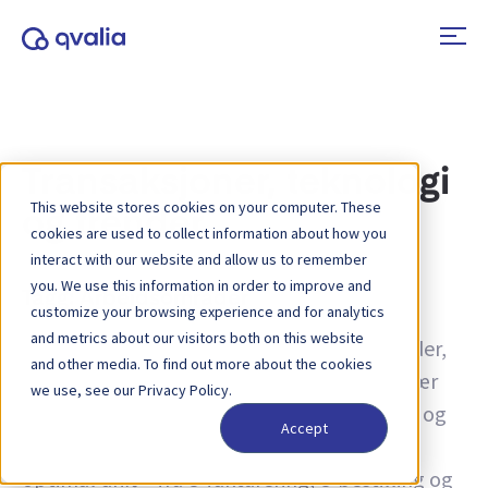
Transaksjoner, teknologi
This website stores cookies on your computer. These
og trender
cookies are used to collect information about how you
interact with our website and allow us to remember
you. We use this information in order to improve and
Tagg:
Arbeidsområder
customize your browsing experience and for analytics
and metrics about our visitors both on this website
Innsikt i transaksjoner, teknologier og trender,
and other media. To find out more about the cookies
samt nyheter om produktoppdateringer. Lær
we use, see our Privacy Policy.
mer om hvordan du kan forbedre prosesser og
Accept
hvordan du kan bruke transaksjonsdata for
optimal drift – fra e-fakturering, e-bestilling og