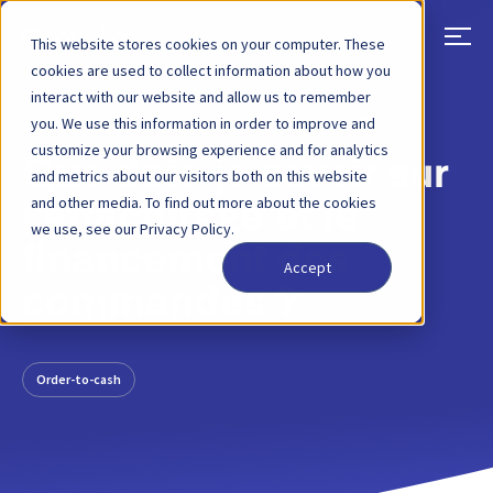
This website stores cookies on your computer. These
cookies are used to collect information about how you
interact with our website and allow us to remember
RETOUR
ARTICLE DE BLOG
22 JUIN, 2022
you. We use this information in order to improve and
customize your browsing experience and for analytics
Que dois-je savoir sur
and metrics about our visitors both on this website
and other media. To find out more about the cookies
l'affacturage et le
we use, see our Privacy Policy.
financement des
Accept
commandes ?
Order-to-cash