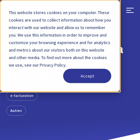
This website stores cookies on your computer. These
cookies are used to collect information about how you
interact with our website and allow us to remember
RETOUR
ARTICLE DE BLOG
20 DÉC. 2019
you. We use this information in order to improve and
customize your browsing experience and for analytics
Qvalia est nommée à
and metrics about our visitors both on this website
and other media. To find out more about the cookies
la tête du logiciel e-
we use, see our Privacy Policy.
facturation
Accept
e-facturation
Autres