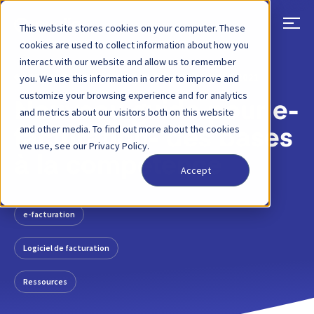
This website stores cookies on your computer. These
cookies are used to collect information about how you
interact with our website and allow us to remember
RETOUR
ARTICLE DE BLOG
26 JANVIER 2021
you. We use this information in order to improve and
customize your browsing experience and for analytics
Nouveau guide pour e-
and metrics about our visitors both on this website
and other media. To find out more about the cookies
facturation- des bases
we use, see our Privacy Policy.
à la compétence
Accept
e-facturation
Logiciel de facturation
Ressources