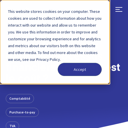
This website stores cookies on your computer. These
cookies are used to collect information about how you
interact with our website and allow us to remember
RETOUR
ARTICLE DE BLOG
14 AOÛT 2019
you. We use this information in order to improve and
customize your browsing experience and for analytics
Fuites de capitaux
and metrics about our visitors both on this website
and other media. To find out more about the cookies
dans les processus
we use, see our Privacy Policy.
financiers : quel en est
Accept
le coût ?
Comptabilité
Purchase-to-pay
TVA